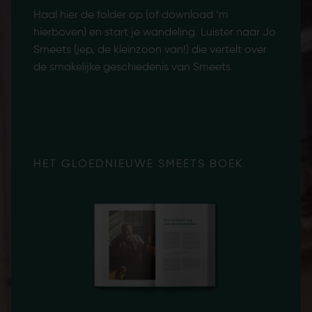
op
Haal hier de folder op (of download ‘m
Bekijk
les
hierboven) en start je wandeling. Luister naar Jo
leven 
ideo en
Smeets (jep, de kleinzoon van!) die vertelt over
maakte
de
de smakelijke geschiedenis van Smeets.
p
HET GLOEDNIEUWE SMEETS BOEK.