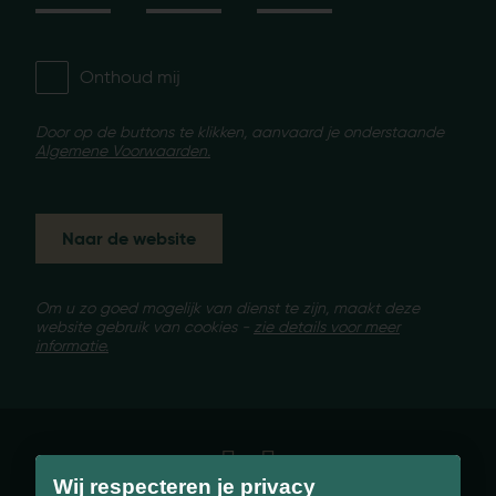
Onthoud mij
Door op de buttons te klikken, aanvaard je onderstaande
Algemene Voorwaarden.
Naar de website
Om u zo goed mogelijk van dienst te zijn, maakt deze
website gebruik van cookies -
zie details voor meer
informatie.
Wij respecteren je privacy